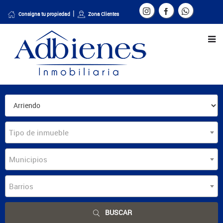
Consigna tu propiedad
Zona Clientes
Tipo de inmueble
Municipios
Barrios
BUSCAR