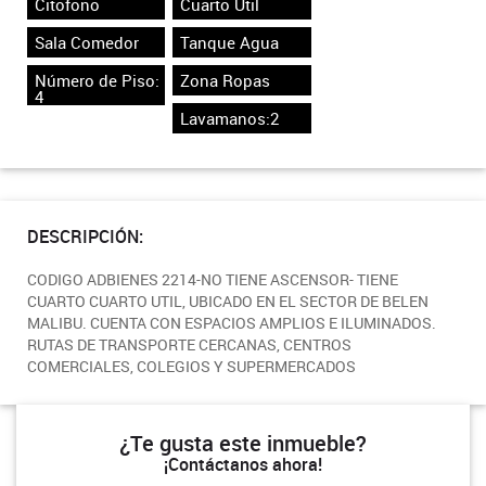
Citofono
Cuarto Útil
Sala Comedor
Tanque Agua
Número de Piso:
Zona Ropas
4
Lavamanos:2
DESCRIPCIÓN:
CODIGO ADBIENES 2214-NO TIENE ASCENSOR- TIENE
CUARTO CUARTO UTIL, UBICADO EN EL SECTOR DE BELEN
MALIBU. CUENTA CON ESPACIOS AMPLIOS E ILUMINADOS.
RUTAS DE TRANSPORTE CERCANAS, CENTROS
COMERCIALES, COLEGIOS Y SUPERMERCADOS
¿Te gusta este inmueble?
¡Contáctanos ahora!