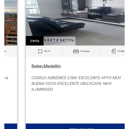
Venta
2
100 m
3 Alcobas
2.0 Baños
Belen,Medellín
CODIGO ADBIENES 2384- EXCELENTE APTO-MUY
BUENA VISTA-EXCELENTE UBICACION -MUY
ILUMINADO