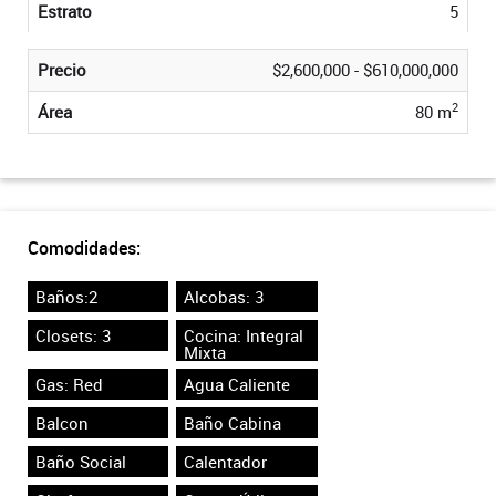
Estrato
5
Precio
$2,600,000 - $610,000,000
2
Área
80 m
Comodidades:
Baños:2
Alcobas: 3
Closets: 3
Cocina: Integral
Mixta
Gas: Red
Agua Caliente
Balcon
Baño Cabina
Baño Social
Calentador