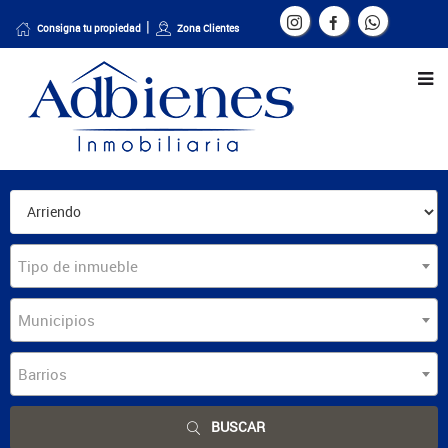
Consigna tu propiedad
Zona Clientes
Tipo de inmueble
Municipios
Barrios
BUSCAR