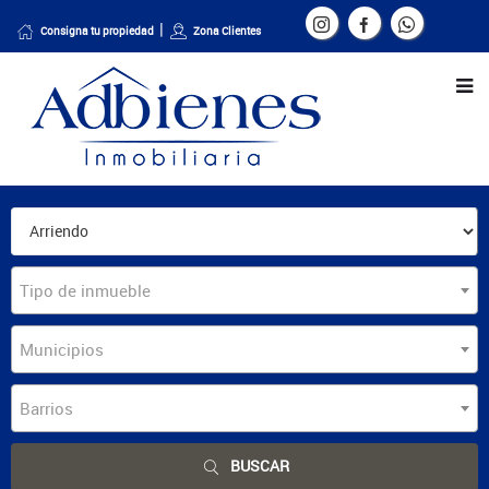
Consigna tu propiedad
Zona Clientes
Tipo de inmueble
Municipios
Barrios
BUSCAR