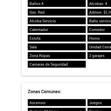
Baños:4
Alcobas: 4
Gas: Red
Admon: $1,1
Alcoba Servicio
Baño servici
Calentador
Comedor
Estufa
Horno
Sala
Unidad Cerr
Zona Ropas
2 garajes
Camaras de Seguridad
Zonas Comunes:
Ascensor
Juegos