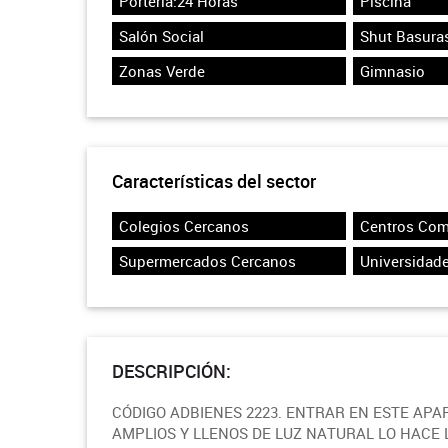
Portería:24 Horas
Piscina
Salón Social
Shut Basura
Zonas Verde
Gimnasio
Características del sector
Colegios Cercanos
Centros Com
Supermercados Cercanos
Universidad
DESCRIPCIÓN:
CÓDIGO ADBIENES 2223. ENTRAR EN ESTE AP
AMPLIOS Y LLENOS DE LUZ NATURAL LO HACE L