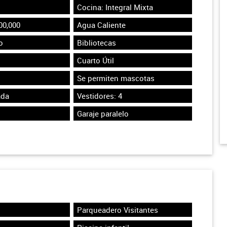
Cocina: Integral Mixta
00,000
Agua Caliente
o
Bibliotecas
Cuarto Útil
Se permiten mascotas
ada
Vestidores: 4
Garaje paralelo
Parqueadero Visitantes