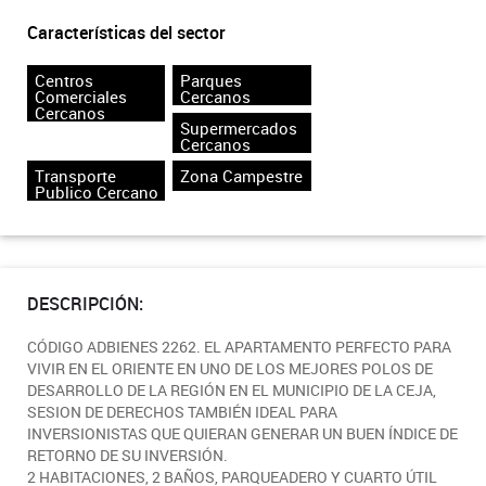
Características del sector
Centros
Parques
Comerciales
Cercanos
Cercanos
Supermercados
Cercanos
Transporte
Zona Campestre
Publico Cercano
DESCRIPCIÓN:
CÓDIGO ADBIENES 2262. EL APARTAMENTO PERFECTO PARA
VIVIR EN EL ORIENTE EN UNO DE LOS MEJORES POLOS DE
DESARROLLO DE LA REGIÓN EN EL MUNICIPIO DE LA CEJA,
SESION DE DERECHOS TAMBIÉN IDEAL PARA
INVERSIONISTAS QUE QUIERAN GENERAR UN BUEN ÍNDICE DE
RETORNO DE SU INVERSIÓN.
2 HABITACIONES, 2 BAÑOS, PARQUEADERO Y CUARTO ÚTIL