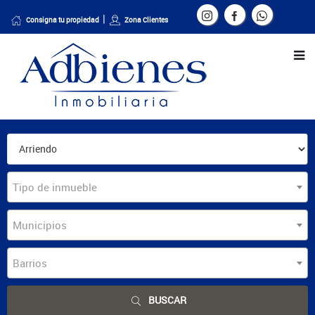
Consigna tu propiedad
Zona Clientes
Tipo de inmueble
Municipios
Barrios
BUSCAR