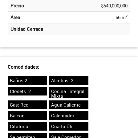
Precio
$540,000,000
2
Área
66 m
Unidad Cerrada
Comodidades:
Baños:2
Alcobas: 2
Closets: 2
Cocina: Integral
Mixta
Gas: Red
Agua Caliente
Balcon
Calentador
Citofono
Cuarto Útil
Se permiten
Sala Comedor