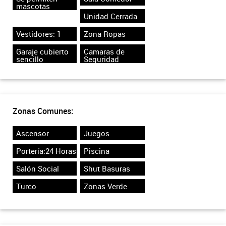
mascotas
Unidad Cerrada
Vestidores: 1
Zona Ropas
Garaje cubierto
Camaras de
sencillo
Seguridad
Zonas Comunes:
Ascensor
Juegos
Portería:24 Horas
Piscina
Salón Social
Shut Basuras
Turco
Zonas Verde