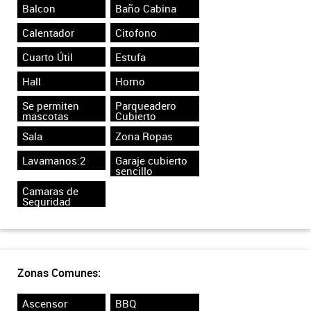
Balcon
Baño Cabina
Calentador
Citofono
Cuarto Útil
Estufa
Hall
Horno
Se permiten
Parqueadero
mascotas
Cubierto
Sala
Zona Ropas
Lavamanos:2
Garaje cubierto
sencillo
Camaras de
Seguridad
Zonas Comunes:
Ascensor
BBQ