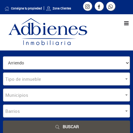
Consigna tu propiedad
Zona Clientes
Tipo de inmueble
Municipios
Barrios
BUSCAR