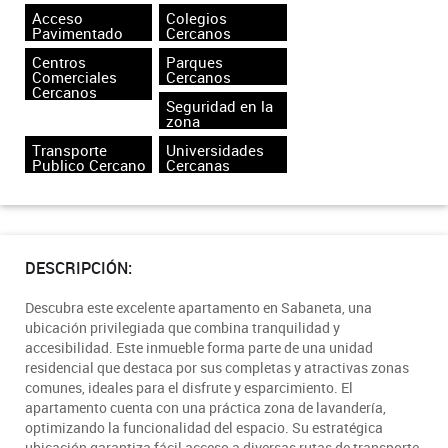
Acceso
Colegios
Pavimentado
Cercanos
Centros
Parques
Comerciales
Cercanos
Cercanos
Seguridad en la
zona
Transporte
Universidades
Publico Cercano
Cercanas
DESCRIPCIÓN:
Descubra este excelente apartamento en Sabaneta, una
ubicación privilegiada que combina tranquilidad y
accesibilidad. Este inmueble forma parte de una unidad
residencial que destaca por sus completas y atractivas zonas
comunes, ideales para el disfrute y esparcimiento. El
apartamento cuenta con una práctica zona de lavandería,
optimizando la funcionalidad del espacio. Su estratégica
ubicación garantiza fácil acceso a diversas rutas de transporte,