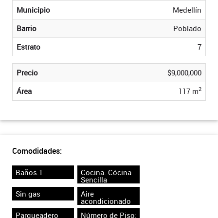
Municipio
Medellín
Barrio
Poblado
Estrato
7
Precio
$9,000,000
2
Área
117 m
Comodidades:
Baños:1
Cocina: Cócina
Sencilla
Sin gas
Aire
acondicionado
Parqueadero
Número de Piso: