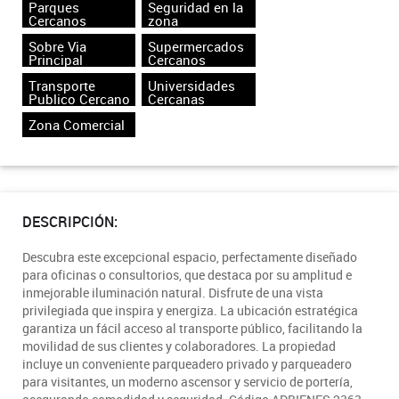
Parques
Seguridad en la
Cercanos
zona
Sobre Via
Supermercados
Principal
Cercanos
Transporte
Universidades
Publico Cercano
Cercanas
Zona Comercial
DESCRIPCIÓN:
Descubra este excepcional espacio, perfectamente diseñado
para oficinas o consultorios, que destaca por su amplitud e
inmejorable iluminación natural. Disfrute de una vista
privilegiada que inspira y energiza. La ubicación estratégica
garantiza un fácil acceso al transporte público, facilitando la
movilidad de sus clientes y colaboradores. La propiedad
incluye un conveniente parqueadero privado y parqueadero
para visitantes, un moderno ascensor y servicio de portería,