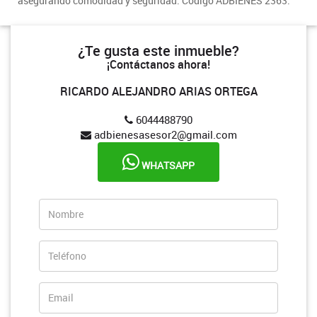
asegurando comodidad y seguridad. Código ADBIENES 2363.
¿Te gusta este inmueble?
¡Contáctanos ahora!
RICARDO ALEJANDRO ARIAS ORTEGA
6044488790
adbienesasesor2@gmail.com
WHATSAPP