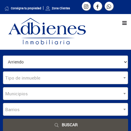
Consigna tu propiedad
Zona Clientes
Tipo de inmueble
Municipios
Barrios
BUSCAR