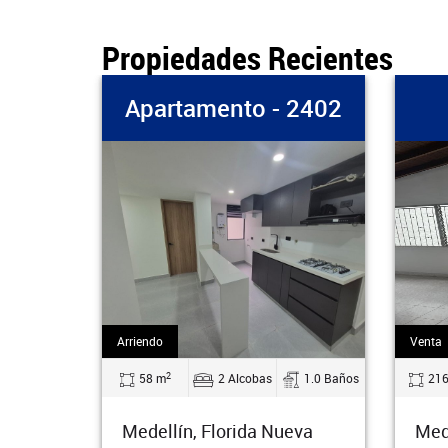
Propiedades Recientes
Apartamento - 2402
Ca
Arriendo
Venta
2
2
58 m
2 Alcobas
1.0 Baños
216 m
Medellín, Florida Nueva
Medellín