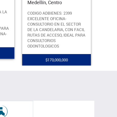
Medellín, Centro
CODIGO 239
APARTAMENT
CODIGO ADBIENES: 2399
POBLADO, C
EXCELENTE OFICINA-
RESTAURANT
CONSULTORIO EN EL SECTOR
GASTROBARE
DE LA CANDELARIA, CON FACIL
RESIDENCIA
RUTAS DE ACCESO, IDEAL PARA
PORTERIA 2
CONSULTORIOS
ODONTOLOGICOS
$
$170,000,000