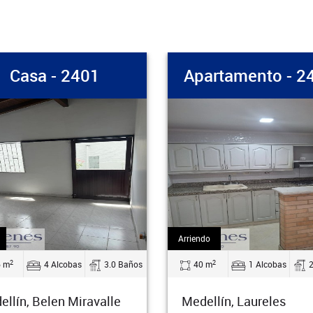
sa - 2401
Apartamento - 2400
Arriendo
2
4 Alcobas
3.0 Baños
40 m
1 Alcobas
2.0 Bañ
, Belen Miravalle
Medellín, Laureles