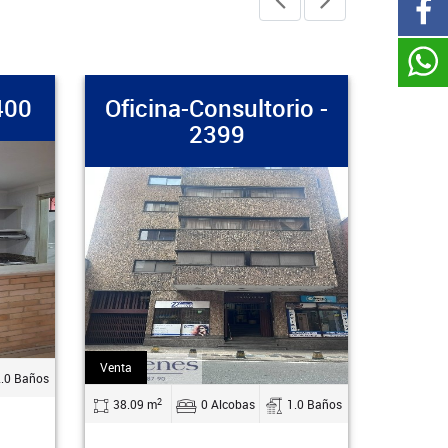
Oficina-Consultorio -
Apartam
2399
Arriendo
Venta
2
os
77 m
2
38.09 m
0 Alcobas
1.0 Baños
Medellín, 